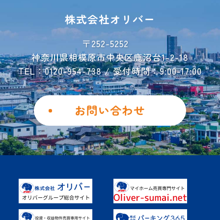
レンタル収納
シミュレーター
株式会社オリバー
お荷物運搬サービス
会社概要
〒252-5252
神奈川県相模原市中央区鹿沼台1-2-18
お問い合わせ
TEL：0120-954-738 / 受付時間：9:00-17:00
ご解約フォーム
個人情報保護方針
お問い合わせ
勧誘方針
Instagram
Facebook
土地を活用したい
具体的なご活用事例
オーナー様の声