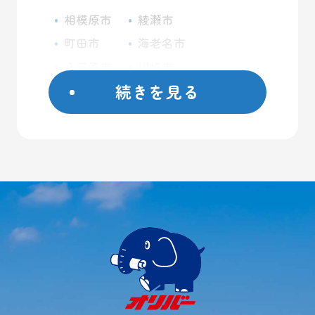
相模原市
綾瀬市
町田市
海老名市
八王子市
川崎市
続きを見る
座間市
藤沢市
日野市
屋外コンテナ
大和市
屋内トランクルーム
横浜市
バイクガレージ
厚木市
大型ガレージ
初めての方へ
ご契約方法
よくあるご質問
ご利用事例