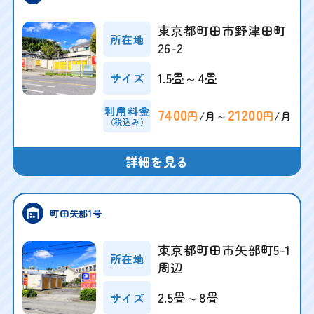
東京都町田市野津田町
所在地
26-2
1.5畳～4畳
サイズ
利用料金
7400
21200
/月～
/月
円
円
（税込み）
詳細を見る
町田矢部1号
東京都町田市矢部町5-1
所在地
周辺
2.5畳～8畳
サイズ