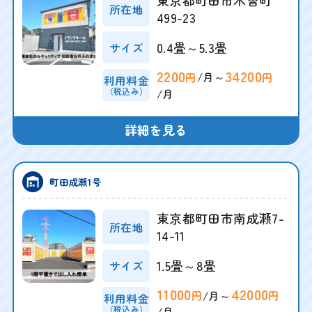
所在地
499-23
0.4畳～5.3畳
サイズ
2200
34200
/月～
円
円
利用料金
（税込み）
/月
詳細を見る
町田成瀬1号
東京都町田市南成瀬7-
所在地
14-11
1.5畳～8畳
サイズ
11000
42000
/月～
円
円
利用料金
（税込み）
/月