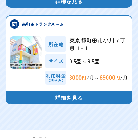
詳細を見る
南町田トランクルーム
東京都町田市小川７丁
所在地
目１-１
0.5畳～9.5畳
サイズ
利用料金
3000
69000
/月～
/月
円
円
（税込み）
詳細を見る