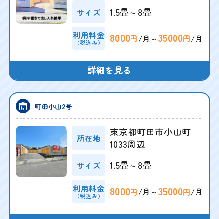
1.5畳～8畳
サイズ
利用料金
8000
35000
/月～
/月
円
円
（税込み）
詳細を見る
町田小山2号
東京都町田市小山町
所在地
1033周辺
1.5畳～8畳
サイズ
利用料金
8000
35000
/月～
/月
円
円
（税込み）