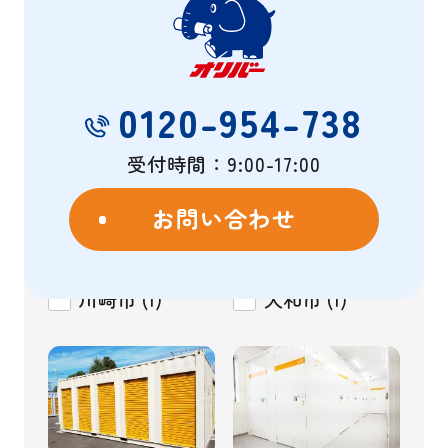
相模原市
(40)
八王子市
(18)
0120-954-738
町田市
(18)
綾瀬市
(5)
横浜市
(3)
厚木市
(2)
受付時間：9:00-17:00
座間市
(2)
海老名市
(2)
お問い合わせ
藤沢市
(1)
日野市
(1)
川崎市
(1)
大和市
(1)