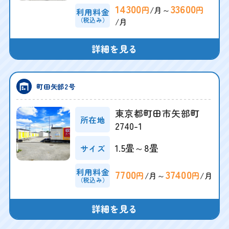
14300
33600
/月～
円
円
利用料金
（税込み）
/月
詳細を見る
町田矢部2号
東京都町田市矢部町
所在地
2740-1
1.5畳～8畳
サイズ
利用料金
7700
37400
/月～
/月
円
円
（税込み）
詳細を見る