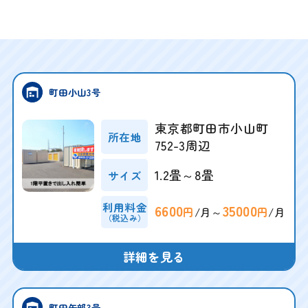
町田小山3号
東京都町田市小山町
所在地
752-3周辺
1.2畳～8畳
サイズ
利用料金
6600
35000
/月～
/月
円
円
（税込み）
詳細を見る
町田矢部3号