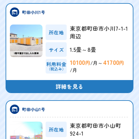
町田小川1号
東京都町田市小川7-1-1
所在地
周辺
1.5畳～8畳
サイズ
10100
41700
/月～
円
円
利用料金
（税込み）
/月
詳細を見る
町田小山1号
東京都町田市小山町
所在地
924-1