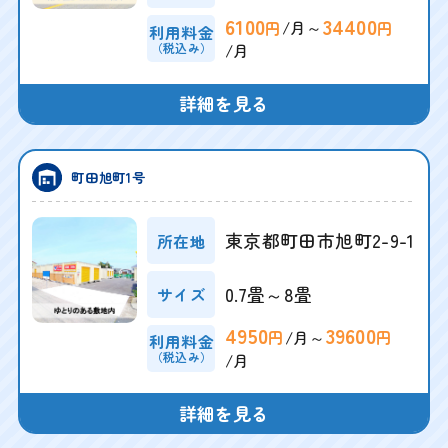
6100
34400
/月～
円
円
利用料金
（税込み）
/月
詳細を見る
町田旭町1号
東京都町田市旭町2-9-1
所在地
0.7畳～8畳
サイズ
4950
39600
/月～
円
円
利用料金
（税込み）
/月
詳細を見る