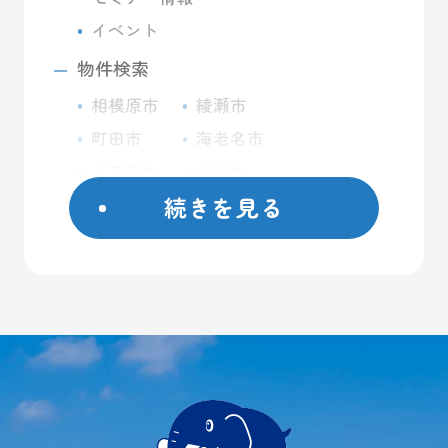
イベント
物件検索
相模原市
綾瀬市
町田市
海老名市
八王子市
川崎市
続きを見る
座間市
藤沢市
日野市
屋外コンテナ
大和市
屋内トランクルーム
横浜市
バイクガレージ
厚木市
大型ガレージ
初めての方へ
ご契約方法