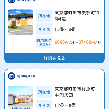
東京都町田市矢部町13-
所在地
6周辺
1.5畳～8畳
サイズ
利用料金
6600
37400
/月～
/月
円
円
（税込み）
詳細を見る
町田相原1号
東京都町田市相原町
所在地
4473周辺
1.2畳～8畳
サイズ