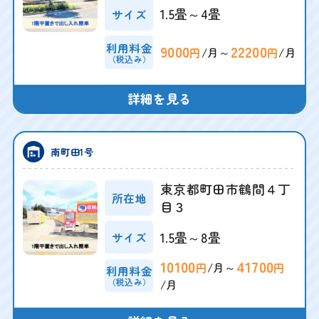
1.5畳～4畳
サイズ
利用料金
9000
22200
/月～
/月
円
円
（税込み）
詳細を見る
南町田1号
東京都町田市鶴間４丁
所在地
目３
1.5畳～8畳
サイズ
10100
41700
/月～
円
円
利用料金
（税込み）
/月