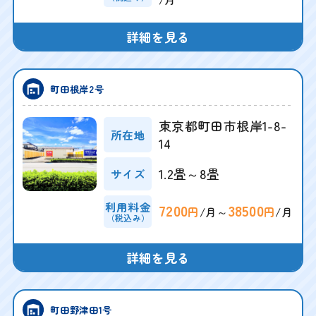
詳細を見る
町田根岸2号
東京都町田市根岸1-8-
所在地
14
1.2畳～8畳
サイズ
利用料金
7200
38500
/月～
/月
円
円
（税込み）
詳細を見る
町田野津田1号