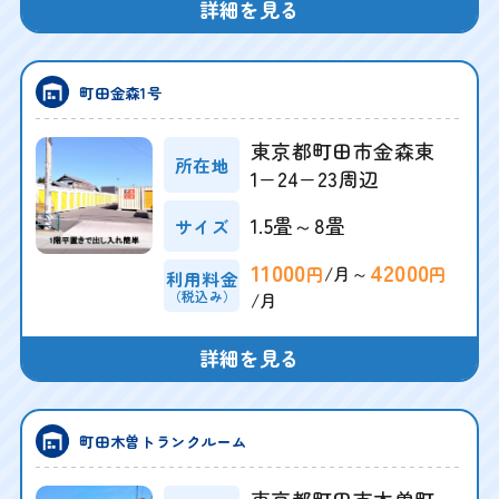
詳細を見る
町田金森1号
東京都町田市金森東
所在地
1−24−23周辺
1.5畳～8畳
サイズ
11000
42000
/月～
円
円
利用料金
（税込み）
/月
詳細を見る
町田木曽トランクルーム
東京都町田市木曽町