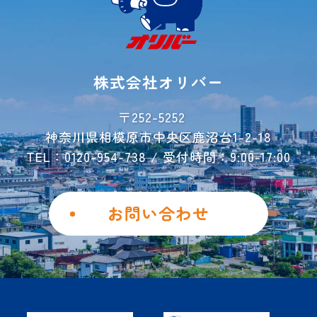
よくあるご質問
ご利用事例
レンタル収納
シミュレーター
株式会社オリバー
お荷物運搬サービス
会社概要
〒252-5252
神奈川県相模原市中央区鹿沼台1-2-18
お問い合わせ
TEL：0120-954-738 / 受付時間：9:00-17:00
ご解約フォーム
個人情報保護方針
お問い合わせ
勧誘方針
Instagram
Facebook
土地を活用したい