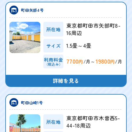
町田矢部4号
東京都町田市矢部町8-
所在地
16周辺
1.5畳～4畳
サイズ
利用料金
7700
19800
/月～
/月
円
円
（税込み）
詳細を見る
町田山崎1号
東京都町田市木曽西5-
所在地
44-18周辺