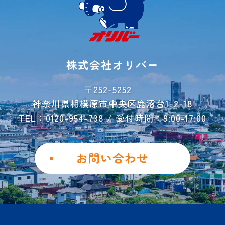
よくあるご質問
ご利用事例
レンタル収納
シミュレーター
株式会社オリバー
お荷物運搬サービス
会社概要
〒252-5252
神奈川県相模原市中央区鹿沼台1-2-18
お問い合わせ
TEL：0120-954-738 / 受付時間：9:00-17:00
ご解約フォーム
個人情報保護方針
お問い合わせ
勧誘方針
Instagram
Facebook
土地を活用したい