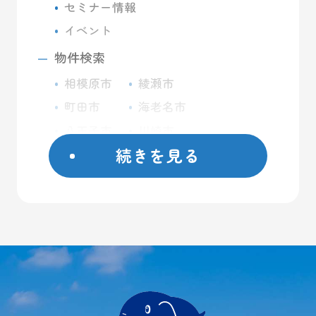
セミナー情報
イベント
物件検索
相模原市
綾瀬市
町田市
海老名市
八王子市
川崎市
続きを見る
座間市
藤沢市
日野市
屋外コンテナ
大和市
屋内トランクルーム
横浜市
バイクガレージ
厚木市
大型ガレージ
初めての方へ
ご契約方法