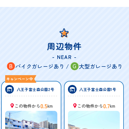
周辺物件
- NEAR -
B
G
バイクガレージあり /
大型ガレージあり
八王子富士森公園2号
八王子富士森公園1号
0.5
0.7
この物件から
km
この物件から
km