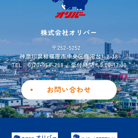
よくあるご質問
ご利用事例
レンタル収納
シミュレーター
株式会社オリバー
お荷物運搬サービス
会社概要
〒252-5252
神奈川県相模原市中央区鹿沼台1-2-18
お問い合わせ
TEL：0120-954-738 / 受付時間：9:00-17:00
ご解約フォーム
個人情報保護方針
お問い合わせ
勧誘方針
Instagram
Facebook
土地を活用したい