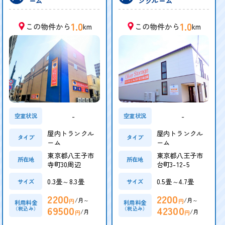
ーム
ンクルーム
1.0
1.0
この物件から
km
この物件から
km
-
-
空室状況
空室状況
屋内トランクル
屋内トランクル
タイプ
タイプ
ーム
ーム
東京都八王子市
東京都八王子市
所在地
所在地
寺町30周辺
台町3-12-5
0.3畳～8.3畳
0.5畳～4.7畳
サイズ
サイズ
2200
2200
/月～
/月～
円
円
利用料金
利用料金
69500
42300
（税込み）
（税込み）
/月
/月
円
円