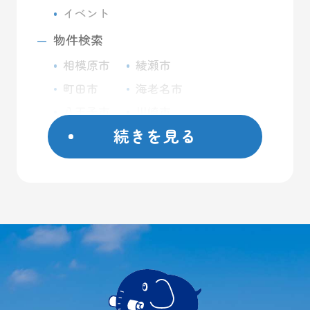
イベント
物件検索
相模原市
綾瀬市
町田市
海老名市
八王子市
川崎市
続きを見る
座間市
藤沢市
日野市
屋外コンテナ
大和市
屋内トランクルーム
横浜市
バイクガレージ
厚木市
大型ガレージ
初めての方へ
ご契約方法