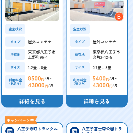
B
-
-
空室状況
空室状況
屋外コンテナ
屋外コンテナ
タイプ
タイプ
東京都八王子市
東京都八王子市
所在地
所在地
上野町96-1
台町3-12-5
1.2畳～8畳
0.7畳～8畳
サイズ
サイズ
8500
5400
/月～
/月～
円
円
利用料金
利用料金
43000
43000
（税込み）
（税込み）
/月
/月
円
円
詳細を見る
詳細を見る
八王子寺町トランクル
八王子富士森公園トラ