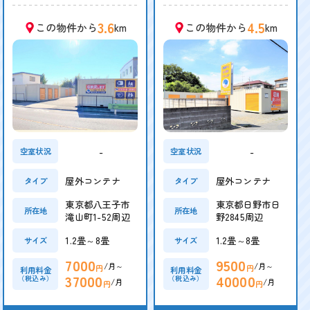
3.6
4.5
この物件から
km
この物件から
km
-
-
空室状況
空室状況
屋外コンテナ
屋外コンテナ
タイプ
タイプ
東京都八王子市
東京都日野市日
所在地
所在地
滝山町1-52周辺
野2845周辺
1.2畳～8畳
1.2畳～8畳
サイズ
サイズ
7000
9500
/月～
/月～
円
円
利用料金
利用料金
37000
40000
（税込み）
（税込み）
/月
/月
円
円