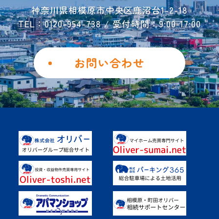
神奈川県相模原市中央区鹿沼台1-2-18
お問い合わせ
TEL：0120-954-738 / 受付時間：9:00-17:00
ご解約フォーム
個人情報保護方針
お問い合わせ
勧誘方針
Instagram
Facebook
土地を活用したい
具体的なご活用事例
オーナー様の声
よくあるご質問