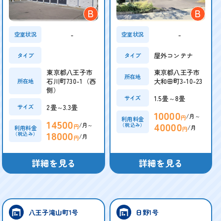
B
B
-
-
空室状況
空室状況
屋外コンテナ
タイプ
タイプ
東京都八王子市
東京都八王子市
所在地
石川町730-1（西
大和田町3-10-23
所在地
側）
1.5畳～8畳
サイズ
2畳～3.3畳
サイズ
10000
/月～
円
利用料金
14500
40000
/月～
（税込み）
円
/月
利用料金
円
18000
（税込み）
/月
円
詳細を見る
詳細を見る
八王子滝山町1号
日野1号