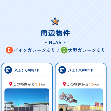
周辺物件
- NEAR -
B
G
バイクガレージあり /
大型ガレージあり
八王子石川町1号
八王子大和田1号
1.1
1.9
この物件から
km
この物件から
km