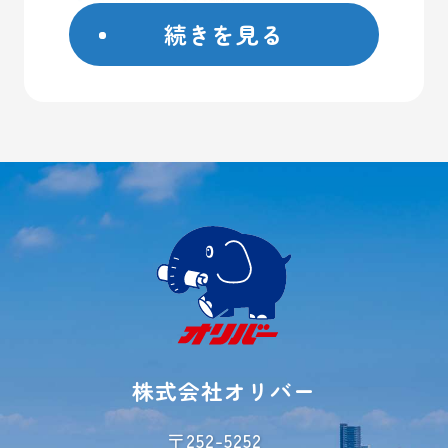
続きを見る
座間市
藤沢市
日野市
屋外コンテナ
大和市
屋内トランクルーム
横浜市
バイクガレージ
厚木市
大型ガレージ
初めての方へ
ご契約方法
よくあるご質問
ご利用事例
レンタル収納
シミュレーター
株式会社オリバー
お荷物運搬サービス
会社概要
〒252-5252