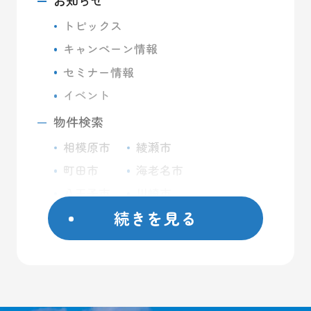
トピックス
キャンペーン情報
セミナー情報
イベント
物件検索
相模原市
綾瀬市
町田市
海老名市
八王子市
川崎市
続きを見る
座間市
藤沢市
日野市
屋外コンテナ
大和市
屋内トランクルーム
横浜市
バイクガレージ
厚木市
大型ガレージ