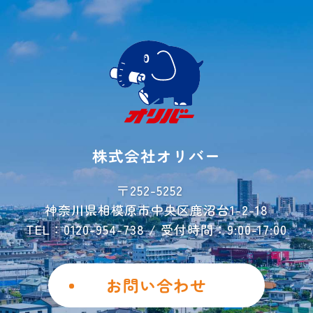
初めての方へ
ご契約方法
よくあるご質問
ご利用事例
レンタル収納
シミュレーター
株式会社オリバー
お荷物運搬サービス
会社概要
〒252-5252
神奈川県相模原市中央区鹿沼台1-2-18
お問い合わせ
TEL：0120-954-738 / 受付時間：9:00-17:00
ご解約フォーム
個人情報保護方針
お問い合わせ
勧誘方針