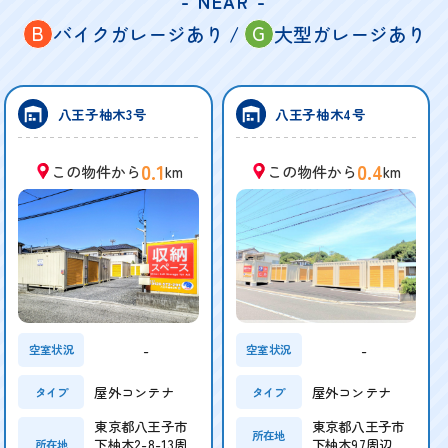
- NEAR -
B
G
バイクガレージあり /
大型ガレージあり
八王子柚木3号
八王子柚木4号
0.1
0.4
この物件から
km
この物件から
km
-
-
空室状況
空室状況
屋外コンテナ
屋外コンテナ
タイプ
タイプ
東京都八王子市
東京都八王子市
所在地
下柚木2-8-13周
下柚木97周辺
所在地