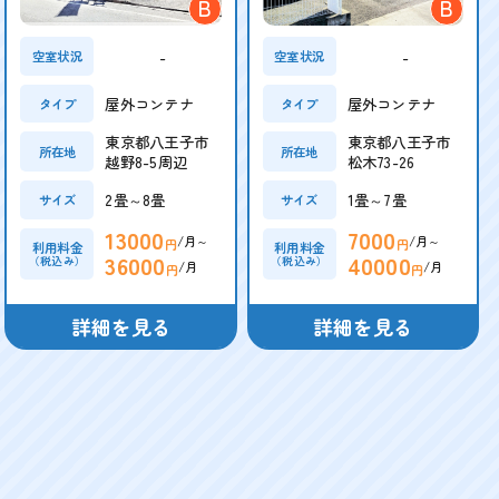
B
B
-
-
空室状況
空室状況
屋外コンテナ
屋外コンテナ
タイプ
タイプ
東京都八王子市
東京都八王子市
所在地
所在地
越野8-5周辺
松木73-26
2畳～8畳
1畳～7畳
サイズ
サイズ
13000
7000
/月～
/月～
円
円
利用料金
利用料金
36000
40000
（税込み）
（税込み）
/月
/月
円
円
詳細を見る
詳細を見る