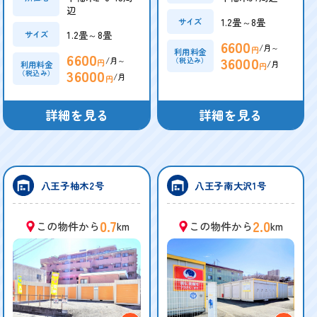
辺
1.2畳～8畳
サイズ
1.2畳～8畳
サイズ
6600
/月～
円
利用料金
6600
36000
/月～
（税込み）
円
/月
利用料金
円
36000
（税込み）
/月
円
詳細を見る
詳細を見る
八王子柚木2号
八王子南大沢1号
0.7
2.0
この物件から
km
この物件から
km