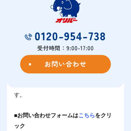
日頃より、レンタル収納オリバーのホー
ムページをご利用いただき、誠にありが
とうございます。
0120-954-738
より見やすく分かりやすいホームページ
を目指して、現在デザインやメニュー構
受付時間：9:00-17:00
成を見直しております。
お問い合わせ
リニューアル作業中のため
ご不明点等ご
ざいましたら、以下フォームまたはお電
話にてお問い合わせ頂けますと幸いで
す。
■お問い合わせフォームは
こちら
をクリ
ック