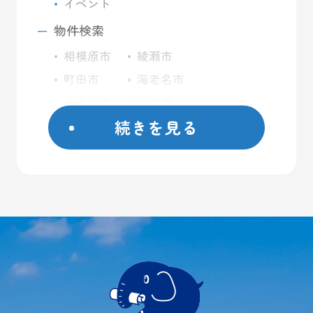
イベント
物件検索
相模原市
綾瀬市
町田市
海老名市
八王子市
川崎市
続きを見る
座間市
藤沢市
日野市
屋外コンテナ
大和市
屋内トランクルーム
横浜市
バイクガレージ
厚木市
大型ガレージ
初めての方へ
ご契約方法
よくあるご質問