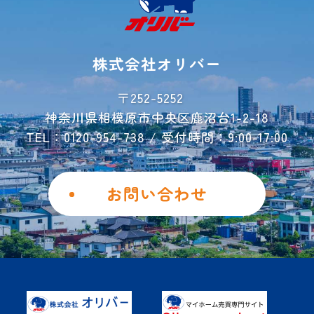
ご利用事例
レンタル収納
シミュレーター
株式会社オリバー
お荷物運搬サービス
会社概要
〒252-5252
神奈川県相模原市中央区鹿沼台1-2-18
お問い合わせ
TEL：0120-954-738 / 受付時間：9:00-17:00
ご解約フォーム
個人情報保護方針
お問い合わせ
勧誘方針
Instagram
Facebook
土地を活用したい
具体的なご活用事例