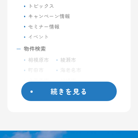
トピックス
キャンペーン情報
セミナー情報
イベント
物件検索
相模原市
綾瀬市
町田市
海老名市
八王子市
川崎市
続きを見る
座間市
藤沢市
日野市
屋外コンテナ
大和市
屋内トランクルーム
横浜市
バイクガレージ
厚木市
大型ガレージ