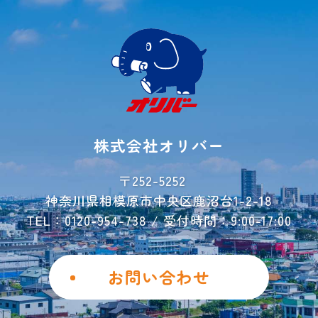
初めての方へ
ご契約方法
よくあるご質問
ご利用事例
レンタル収納
シミュレーター
株式会社オリバー
お荷物運搬サービス
会社概要
〒252-5252
神奈川県相模原市中央区鹿沼台1-2-18
お問い合わせ
TEL：0120-954-738 / 受付時間：9:00-17:00
ご解約フォーム
個人情報保護方針
お問い合わせ
勧誘方針
Instagram