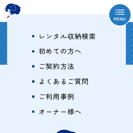
MENU
お知らせ
レンタル収納検索
初めての方へ
セミナー情報
ご契約方法
よくあるご質問
2024/08/28
ご利用事例
【イベント】山梨の秋を満喫する日
帰りバスツアー 紅葉とぶどう狩
オーナー様へ
りツアー