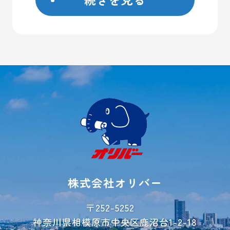
日野市
屋外コンテナ
大和市
屋内トランクルーム
横浜市
バイクガレージ
厚木市
大型ガレージ
初めての方へ
ご契約方法
よくあるご質問
ご利用事例
レンタル収納
シミュレーター
株式会社オリバー
お荷物運搬サービス
会社概要
〒252-5252
神奈川県相模原市中央区鹿沼台1-2-18
お問い合わせ