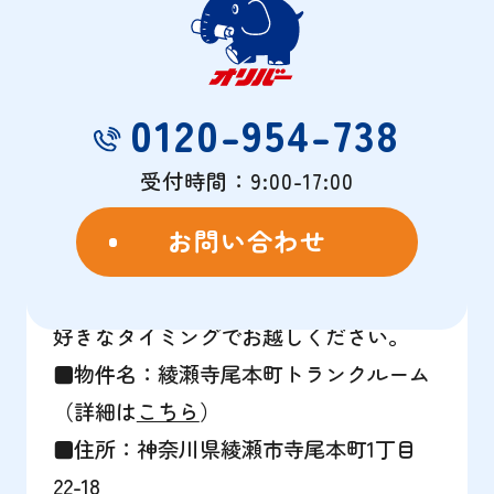
で見学会を開催いたします！
見学会当日にお申込みの方には「
1か月使
用料無料割引
」をプレゼントいたしま
0120-954-738
す！
受付時間：9:00-17:00
半年以上ご利用予定の方は、2か月使用料
無料キャンペーンと併せて
合計3ヶ月使用
お問い合わせ
料が無料
になります。
当日スタッフが現地におりますので、お
好きなタイミングでお越しください。
■物件名：綾瀬寺尾本町トランクルーム
（詳細は
こちら
）
■住所：神奈川県綾瀬市寺尾本町1丁目
22-18