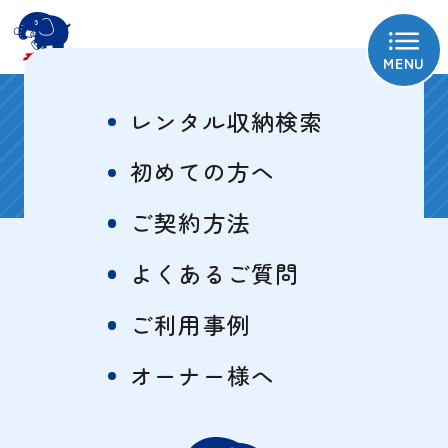
MENU
お知らせ
レンタル収納検索
初めての方へ
イベント
ご契約方法
よくあるご質問
2024/09/25
ご利用事例
10/5（土）綾瀬寺尾本町トランクル
ーム見学会開催
オーナー様へ
10/5（土）綾瀬寺尾本町トランクルーム