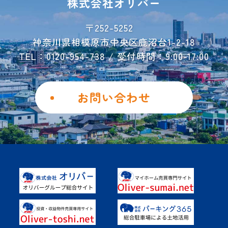
株式会社オリバー
お荷物運搬サービス
会社概要
〒252-5252
神奈川県相模原市中央区鹿沼台1-2-18
お問い合わせ
TEL：0120-954-738 / 受付時間：9:00-17:00
ご解約フォーム
個人情報保護方針
お問い合わせ
勧誘方針
Instagram
Facebook
土地を活用したい
具体的なご活用事例
オーナー様の声
よくあるご質問