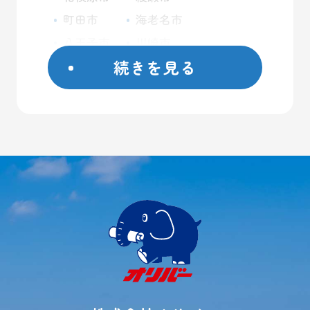
町田市
海老名市
八王子市
川崎市
続きを見る
座間市
藤沢市
日野市
屋外コンテナ
大和市
屋内トランクルーム
横浜市
バイクガレージ
厚木市
大型ガレージ
初めての方へ
ご契約方法
よくあるご質問
ご利用事例
レンタル収納
シミュレーター