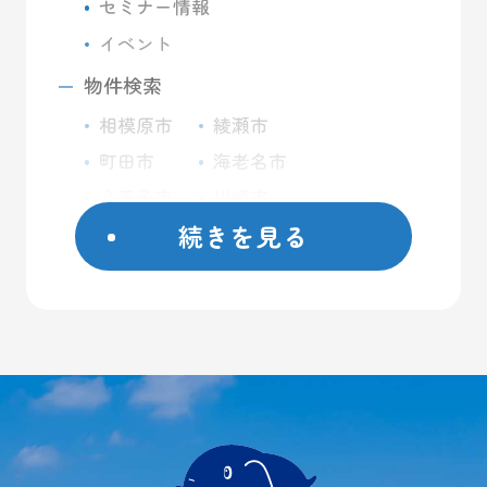
セミナー情報
イベント
物件検索
相模原市
綾瀬市
町田市
海老名市
八王子市
川崎市
続きを見る
座間市
藤沢市
日野市
屋外コンテナ
大和市
屋内トランクルーム
横浜市
バイクガレージ
厚木市
大型ガレージ
初めての方へ
ご契約方法