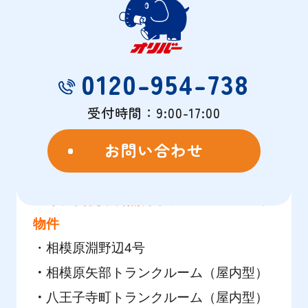
ンペーン実施中ですので、
この機会に是
非ご利用ください！
※ご利用条件：6か月以上ご利用のお客
0120-954-738
様
※現在キャンペーンをご利用で契約され
受付時間：9:00-17:00
ている方は適用外とさせていただきま
お問い合わせ
す。（キャンペーンの連続利用不可）
■
2か月間使用料無料キャンペーンの対象
物件
・
相模原淵野辺4号
・
相模原矢部トランクルーム（屋内型）
・
八王子寺町トランクルーム（屋内型）