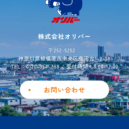
よくあるご質問
ご利用事例
レンタル収納
シミュレーター
株式会社オリバー
お荷物運搬サービス
会社概要
〒252-5252
神奈川県相模原市中央区鹿沼台1-2-18
お問い合わせ
TEL：0120-954-738 / 受付時間：9:00-17:00
ご解約フォーム
個人情報保護方針
お問い合わせ
勧誘方針
Instagram
Facebook
土地を活用したい