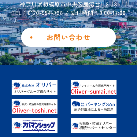
神奈川県相模原市中央区鹿沼台1-2-18
お問い合わせ
TEL：0120-954-738 / 受付時間：9:00-17:00
ご解約フォーム
個人情報保護方針
お問い合わせ
勧誘方針
Instagram
Facebook
土地を活用したい
具体的なご活用事例
オーナー様の声
よくあるご質問