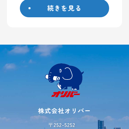
続きを見る
座間市
藤沢市
日野市
屋外コンテナ
大和市
屋内トランクルーム
横浜市
バイクガレージ
厚木市
大型ガレージ
初めての方へ
ご契約方法
よくあるご質問
ご利用事例
レンタル収納
シミュレーター
株式会社オリバー
お荷物運搬サービス
会社概要
〒252-5252