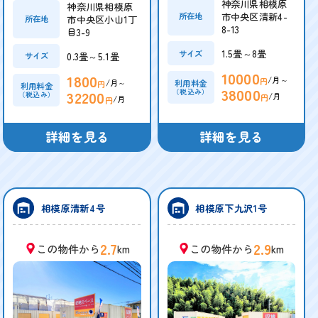
神奈川県相模原
神奈川県相模原
市中央区清新4-
所在地
市中央区小山1丁
所在地
8-13
目3-9
1.5畳～8畳
サイズ
0.3畳～5.1畳
サイズ
10000
1800
/月～
円
/月～
利用料金
円
利用料金
38000
32200
（税込み）
（税込み）
/月
円
/月
円
詳細を見る
詳細を見る
相模原清新4号
相模原下九沢1号
2.7
2.9
この物件から
km
この物件から
km