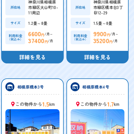
神奈川県相模原
神奈川県相模原
市緑区大山町10-
市緑区橋本台3丁
所在地
所在地
11周辺
目12-29
1.2畳～8畳
1.5畳～8畳
サイズ
サイズ
6600
9900
/月～
/月～
円
円
利用料金
利用料金
37400
35200
（税込み）
（税込み）
/月
/月
円
円
詳細を見る
詳細を見る
相模原橋本3号
相模原橋本4号
1.5
1.7
この物件から
km
この物件から
km