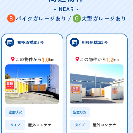
- NEAR -
B
G
バイクガレージあり /
大型ガレージあり
相模原橋本5号
相模原橋本7号
1.0
1.2
この物件から
km
この物件から
km
-
-
空室状況
空室状況
屋外コンテナ
屋外コンテナ
タイプ
タイプ