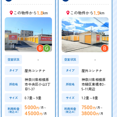
1.8
1.9
この物件から
km
この物件から
km
B
G
B
-
-
空室状況
空室状況
屋外コンテナ
屋外コンテナ
タイプ
タイプ
神奈川県相模原
神奈川県相模原
市中央区小山3丁
市緑区東橋本3-
所在地
所在地
目1-37
5-11周辺
0.7畳～9畳
1.2畳～8畳
サイズ
サイズ
5000
7500
/月～
/月～
円
円
利用料金
利用料金
45000
38000
（税込み）
（税込み）
/月
/月
円
円