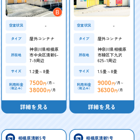
B
-
-
空室状況
空室状況
屋外コンテナ
屋外コンテナ
タイプ
タイプ
神奈川県相模原
神奈川県相模原
市中央区清新6-
市緑区下九沢
所在地
所在地
7-9周辺
625-1周辺
1.2畳～8畳
1.5畳～8畳
サイズ
サイズ
7500
9000
/月～
/月～
円
円
利用料金
利用料金
38000
36300
（税込み）
（税込み）
/月
/月
円
円
詳細を見る
詳細を見る
相模原清新5号
相模原清新1号