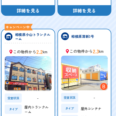
詳細を見る
詳細を見る
相模原小山トランクル
相模原清新3号
ーム
2.3
2.2
この物件から
km
この物件から
km
B
-
空室状況
-
空室状況
屋内トランクル
屋外コンテナ
タイプ
タイプ
ーム