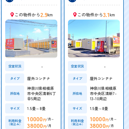
2.9
3.1
この物件から
km
この物件から
km
-
-
空室状況
空室状況
屋外コンテナ
屋外コンテナ
タイプ
タイプ
神奈川県相模原
神奈川県相模原
市中央区清新6丁
市中央区清新7-
所在地
所在地
目5周辺
13-10周辺
1.5畳～8畳
1.5畳～8畳
サイズ
サイズ
10000
10000
/月～
/月～
円
円
利用料金
利用料金
38000
38000
（税込み）
（税込み）
/月
/月
円
円