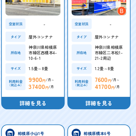
B
-
-
空室状況
空室状況
屋外コンテナ
屋外コンテナ
タイプ
タイプ
神奈川県相模原
神奈川県相模原
市緑区西橋本4-
市緑区二本松1-
所在地
所在地
10-6-1
21-2周辺
1.5畳～8畳
1.2畳～8畳
サイズ
サイズ
9900
7600
/月～
/月～
円
円
利用料金
利用料金
37400
41700
（税込み）
（税込み）
/月
/月
円
円
詳細を見る
詳細を見る
相模原小山1号
相模原橋本6号