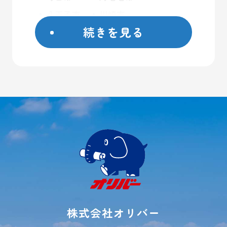
八王子市
川崎市
続きを見る
座間市
藤沢市
日野市
屋外コンテナ
大和市
屋内トランクルーム
横浜市
バイクガレージ
厚木市
大型ガレージ
初めての方へ
ご契約方法
よくあるご質問
ご利用事例
レンタル収納
シミュレーター
株式会社オリバー
お荷物運搬サービス