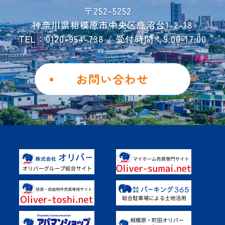
会社概要
〒252-5252
神奈川県相模原市中央区鹿沼台1-2-18
お問い合わせ
TEL：0120-954-738 / 受付時間：9:00-17:00
ご解約フォーム
個人情報保護方針
お問い合わせ
勧誘方針
Instagram
Facebook
土地を活用したい
具体的なご活用事例
オーナー様の声
よくあるご質問