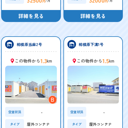
/月
/月
円
円
詳細を見る
詳細を見る
相模原当麻2号
相模原下溝1号
1.3
1.5
この物件から
km
この物件から
km
B
-
-
空室状況
空室状況
屋外コンテナ
屋外コンテナ
タイプ
タイプ