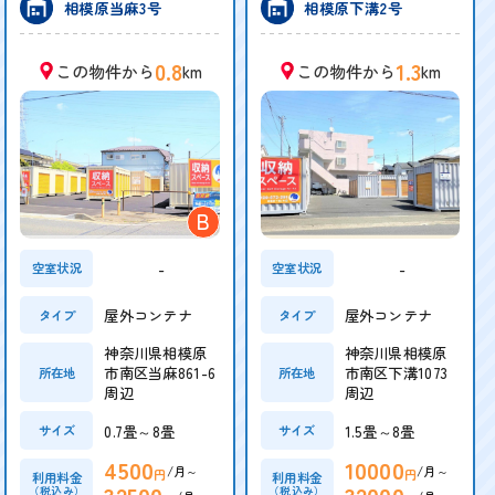
相模原当麻3号
相模原下溝2号
0.8
1.3
この物件から
km
この物件から
km
B
-
-
空室状況
空室状況
屋外コンテナ
屋外コンテナ
タイプ
タイプ
神奈川県相模原
神奈川県相模原
市南区当麻861-6
市南区下溝1073
所在地
所在地
周辺
周辺
0.7畳～8畳
1.5畳～8畳
サイズ
サイズ
4500
10000
/月～
/月～
円
円
利用料金
利用料金
32500
32000
（税込み）
（税込み）