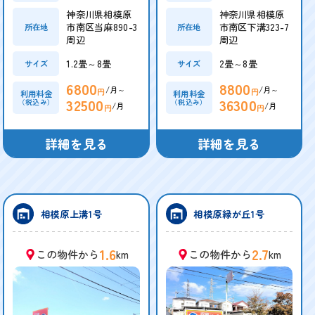
神奈川県相模原
神奈川県相模原
市南区当麻890-3
市南区下溝323-7
所在地
所在地
周辺
周辺
1.2畳～8畳
2畳～8畳
サイズ
サイズ
6800
8800
/月～
/月～
円
円
利用料金
利用料金
32500
36300
（税込み）
（税込み）
/月
/月
円
円
詳細を見る
詳細を見る
相模原上溝1号
相模原緑が丘1号
1.6
2.7
この物件から
km
この物件から
km