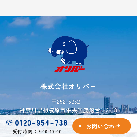
横浜市
バイクガレージ
厚木市
大型ガレージ
初めての方へ
ご契約方法
よくあるご質問
ご利用事例
レンタル収納
シミュレーター
株式会社オリバー
お荷物運搬サービス
会社概要
〒252-5252
神奈川県相模原市中央区鹿沼台1-2-18
お問い合わせ
TEL：0120-954-738 / 受付時間：9:00-17:00
0120-954-738
ご解約フォーム
お問い合わせ
受付時間：9:00-17:00
個人情報保護方針