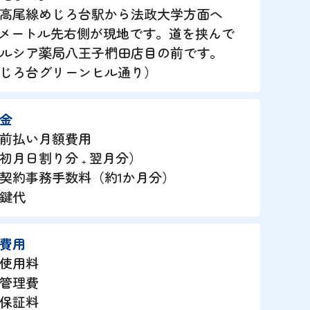
高尾線めじろ台駅から法政大学方面へ
00メートル先右側が現地です。道を挟んで
ルシア薬局八王子椚田店目の前です。
じろ台グリーンヒル通り）
金
前払い月額費用
月日割り分 ₊ 翌月分）
契約事務手数料（約1か月分）
鍵代
費用
使用料
管理費
保証料