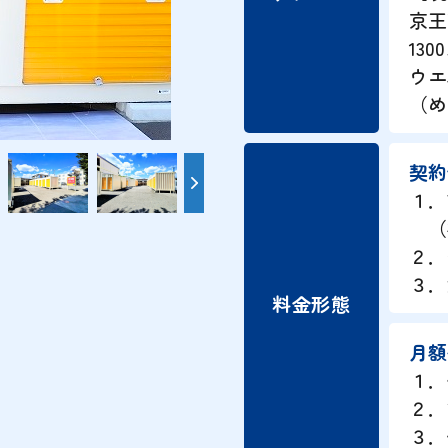
京王
13
ウエ
（め
契約
１．
（初
２．
３．
料金形態
月額
１．
２．
３．