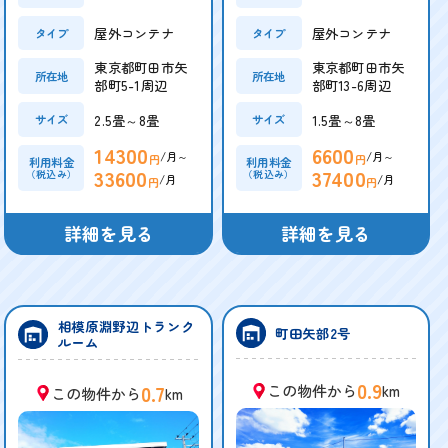
屋外コンテナ
屋外コンテナ
タイプ
タイプ
東京都町田市矢
東京都町田市矢
所在地
所在地
部町5-1周辺
部町13-6周辺
2.5畳～8畳
1.5畳～8畳
サイズ
サイズ
14300
6600
/月～
/月～
円
円
利用料金
利用料金
33600
37400
（税込み）
（税込み）
/月
/月
円
円
詳細を見る
詳細を見る
相模原淵野辺トランク
町田矢部2号
ルーム
0.9
0.7
この物件から
km
この物件から
km