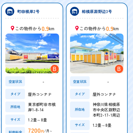
町田根岸2号
相模原淵野辺3号
0.9
0.9
この物件から
km
この物件から
km
B
B
-
-
空室状況
空室状況
屋外コンテナ
屋外コンテナ
タイプ
タイプ
東京都町田市根
神奈川県相模原
所在地
岸1-8-14
市中央区淵野辺
所在地
本町2-17-1周辺
1.2畳～8畳
サイズ
1.2畳～8畳
サイズ
7200
/月～
円
利用料金