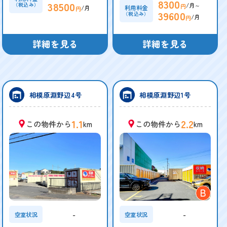
8300
38500
/月～
（税込み）
円
/月
利用料金
円
39600
（税込み）
/月
円
詳細を見る
詳細を見る
相模原淵野辺4号
相模原淵野辺1号
1.1
2.2
この物件から
km
この物件から
km
B
-
-
空室状況
空室状況