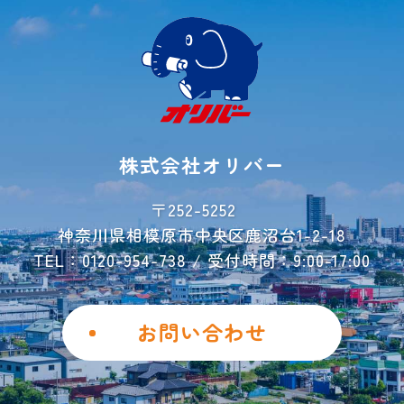
初めての方へ
ご契約方法
よくあるご質問
ご利用事例
レンタル収納
シミュレーター
株式会社オリバー
お荷物運搬サービス
会社概要
〒252-5252
神奈川県相模原市中央区鹿沼台1-2-18
お問い合わせ
TEL：0120-954-738 / 受付時間：9:00-17:00
ご解約フォーム
個人情報保護方針
お問い合わせ
勧誘方針
Instagram