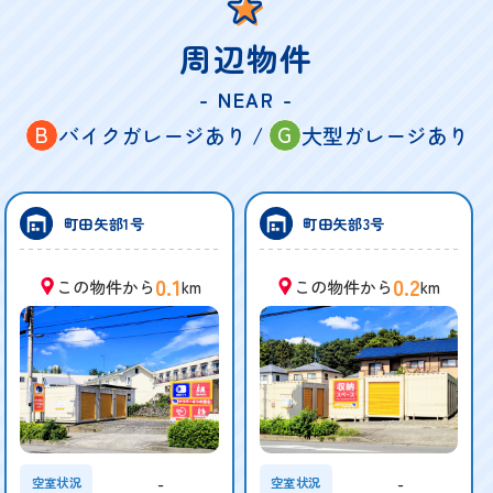
周辺物件
- NEAR -
B
G
バイクガレージあり /
大型ガレージあり
町田矢部1号
町田矢部3号
0.1
0.2
この物件から
km
この物件から
km
-
-
空室状況
空室状況