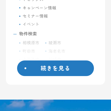
キャンペーン情報
セミナー情報
イベント
物件検索
相模原市
綾瀬市
町田市
海老名市
八王子市
川崎市
続きを見る
座間市
藤沢市
日野市
屋外コンテナ
大和市
屋内トランクルーム
横浜市
バイクガレージ
厚木市
大型ガレージ