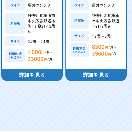
屋外コンテナ
屋外コンテナ
タイプ
タイプ
神奈川相模原市
神奈川県相模原
中央区淵野辺本
市中央区淵野辺
所在地
所在地
町1丁目21-12周
1-21-9周辺
辺
1.2畳～8畳
サイズ
0.7畳～7.4畳
サイズ
8300
/月～
円
利用料金
4000
39600
/月～
（税込み）
円
/月
利用料金
円
33000
（税込み）
/月
円
詳細を見る
詳細を見る