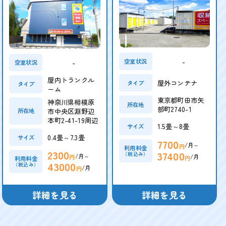
-
空室状況
-
空室状況
屋内トランクル
屋外コンテナ
タイプ
タイプ
ーム
東京都町田市矢
神奈川県相模原
所在地
部町2740-1
市中央区淵野辺
所在地
本町2-41-19周辺
1.5畳～8畳
サイズ
0.4畳～7.3畳
サイズ
7700
/月～
円
利用料金
2300
37400
（税込み）
/月～
/月
円
円
利用料金
43000
（税込み）
/月
円
詳細を見る
詳細を見る