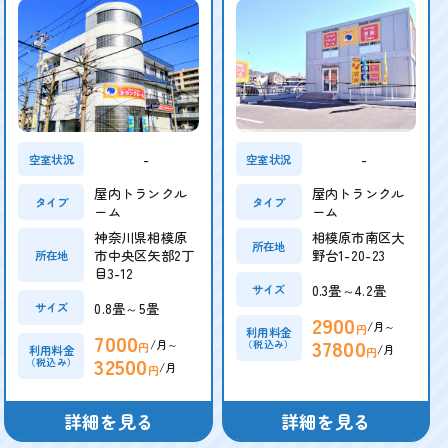
-
-
空室状況
空室状況
屋内トランクル
屋内トランクル
タイプ
タイプ
ーム
ーム
神奈川県相模原
相模原市南区大
所在地
市中央区矢部2丁
野台1-20-23
所在地
目3-12
0.3畳～4.2畳
サイズ
0.8畳～5畳
サイズ
2900
/月～
円
利用料金
7000
37800
/月～
（税込み）
円
/月
利用料金
円
32500
（税込み）
/月
円
詳細を見る
詳細を見る