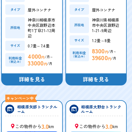
屋外コンテナ
屋外コンテナ
タイプ
タイプ
神奈川相模原市
神奈川県相模原
中央区淵野辺本
市中央区淵野辺
所在地
所在地
町1丁目21-12周
1-21-9周辺
辺
1.2畳～8畳
サイズ
0.7畳～7.4畳
サイズ
8300
/月～
円
利用料金
4000
39600
/月～
（税込み）
円
/月
利用料金
円
33000
（税込み）
/月
円
詳細を見る
詳細を見る
相模原矢部トランクル
相模原大野台トランク
ーム
ルーム
3.0
3.0
この物件から
km
この物件から
km