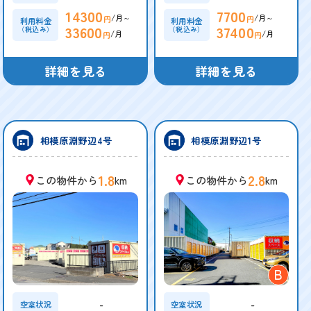
14300
7700
/月～
/月～
円
円
利用料金
利用料金
33600
37400
（税込み）
（税込み）
/月
/月
円
円
詳細を見る
詳細を見る
相模原淵野辺4号
相模原淵野辺1号
1.8
2.8
この物件から
km
この物件から
km
B
-
-
空室状況
空室状況