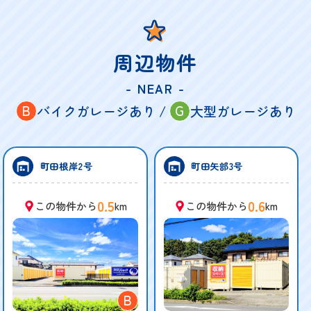
周辺物件
- NEAR -
B
G
バイクガレージあり /
大型ガレージあり
町田根岸2号
町田矢部3号
0.5
0.6
この物件から
km
この物件から
km
B