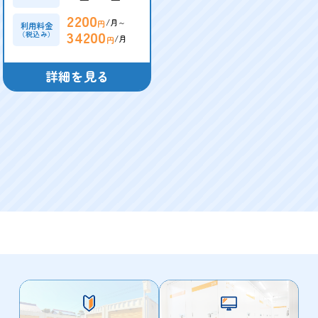
2200
/月～
円
利用料金
34200
（税込み）
/月
円
詳細を見る