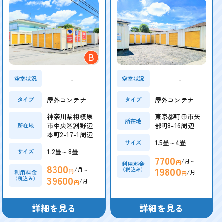
B
-
-
空室状況
空室状況
屋外コンテナ
屋外コンテナ
タイプ
タイプ
神奈川県相模原
東京都町田市矢
所在地
市中央区淵野辺
部町8-16周辺
所在地
本町2-17-1周辺
1.5畳～4畳
サイズ
1.2畳～8畳
サイズ
7700
/月～
円
利用料金
8300
19800
/月～
（税込み）
円
/月
利用料金
円
39600
（税込み）
/月
円
詳細を見る
詳細を見る