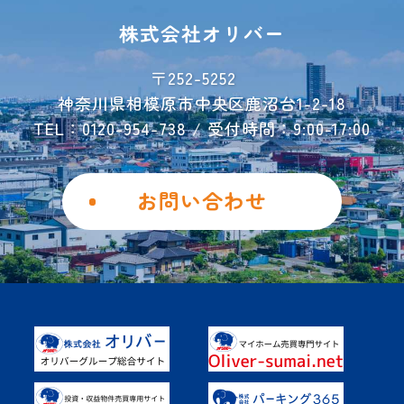
レンタル収納
シミュレーター
株式会社オリバー
お荷物運搬サービス
会社概要
〒252-5252
神奈川県相模原市中央区鹿沼台1-2-18
お問い合わせ
TEL：0120-954-738 / 受付時間：9:00-17:00
ご解約フォーム
個人情報保護方針
お問い合わせ
勧誘方針
Instagram
Facebook
土地を活用したい
具体的なご活用事例
オーナー様の声