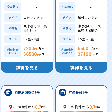
-
-
空室状況
空室状況
屋外コンテナ
屋外コンテナ
タイプ
タイプ
東京都町田市根
東京都町田市矢
所在地
所在地
岸1-8-14
部町13-6周辺
1.2畳～8畳
1.5畳～8畳
サイズ
サイズ
7200
6600
/月～
/月～
円
円
利用料金
利用料金
38500
37400
（税込み）
（税込み）
/月
/月
円
円
詳細を見る
詳細を見る
相模原淵野辺3号
町田矢部4号
0.7
0.7
この物件から
km
この物件から
km