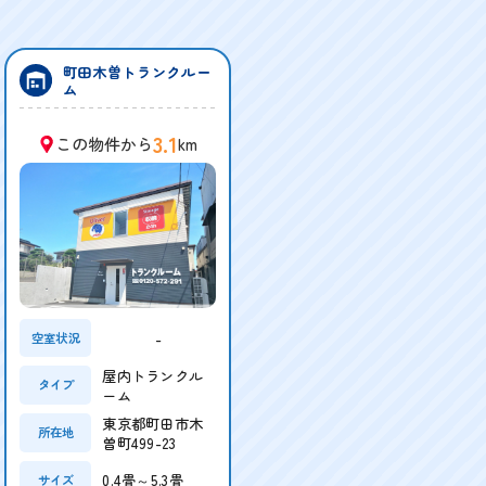
町田木曽トランクルー
ム
3.1
この物件から
km
-
空室状況
屋内トランクル
タイプ
ーム
東京都町田市木
所在地
曽町499-23
0.4畳～5.3畳
サイズ