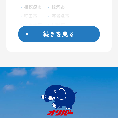
相模原市
綾瀬市
町田市
海老名市
八王子市
川崎市
続きを見る
座間市
藤沢市
日野市
屋外コンテナ
大和市
屋内トランクルーム
横浜市
バイクガレージ
厚木市
大型ガレージ
初めての方へ
ご契約方法
よくあるご質問
ご利用事例