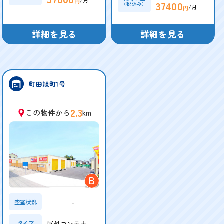
円
37400
（税込み）
/月
円
詳細を見る
詳細を見る
町田旭町1号
2.3
この物件から
km
B
-
空室状況
屋外コンテナ
タイプ