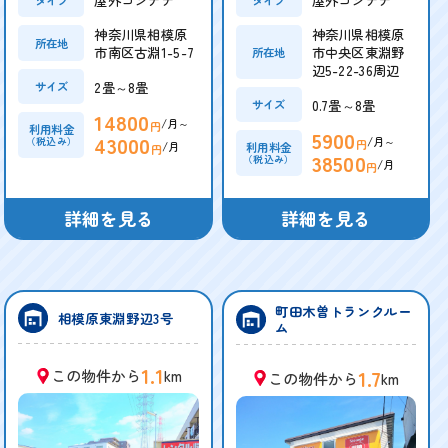
屋外コンテナ
屋外コンテナ
神奈川県相模原
神奈川県相模原
所在地
市南区古淵1-5-7
市中央区東淵野
所在地
辺5-22-36周辺
2畳～8畳
サイズ
0.7畳～8畳
サイズ
14800
/月～
円
利用料金
5900
43000
/月～
（税込み）
円
/月
利用料金
円
38500
（税込み）
/月
円
詳細を見る
詳細を見る
町田木曽トランクルー
相模原東淵野辺3号
ム
1.1
1.7
この物件から
km
この物件から
km