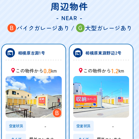
周辺物件
- NEAR -
B
G
バイクガレージあり /
大型ガレージあり
相模原古淵1号
相模原東淵野辺2号
0.8
1.2
この物件から
km
この物件から
km
B
-
-
空室状況
空室状況
タイプ
タイプ