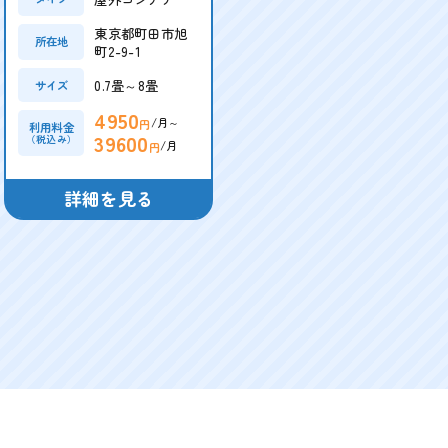
東京都町田市旭
所在地
町2-9-1
0.7畳～8畳
サイズ
4950
/月～
円
利用料金
39600
（税込み）
/月
円
詳細を見る