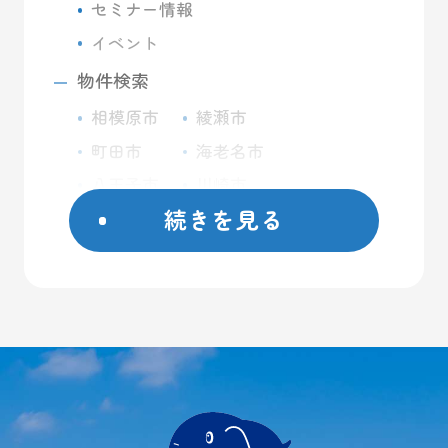
セミナー情報
イベント
物件検索
相模原市
綾瀬市
町田市
海老名市
八王子市
川崎市
続きを見る
座間市
藤沢市
日野市
屋外コンテナ
大和市
屋内トランクルーム
横浜市
バイクガレージ
厚木市
大型ガレージ
初めての方へ
ご契約方法