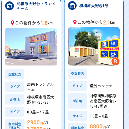
相模原大野台トランク
相模原大野台1号
ルーム
2.1
1.8
この物件から
km
この物件から
km
B
-
空室状況
-
空室状況
屋内トランクル
屋外コンテナ
タイプ
タイプ
ーム
神奈川県相模原
相模原市南区大
所在地
市南区大野台3-
所在地
野台1-20-23
15-48周辺
0.3畳～4.2畳
サイズ
1.5畳～8畳
サイズ
2900
/月～
円
利用料金
8800
/月～
37800
円
（税込み）
利用料金
/月