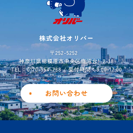
よくあるご質問
ご利用事例
レンタル収納
シミュレーター
株式会社オリバー
お荷物運搬サービス
会社概要
〒252-5252
神奈川県相模原市中央区鹿沼台1-2-18
お問い合わせ
TEL：0120-954-738 / 受付時間：9:00-17:00
ご解約フォーム
個人情報保護方針
お問い合わせ
勧誘方針
Instagram
Facebook
土地を活用したい