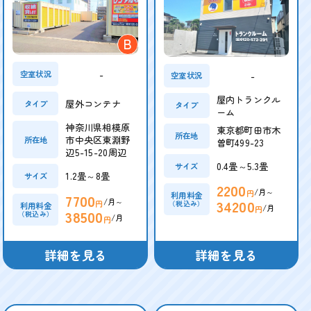
B
-
空室状況
-
空室状況
屋内トランクル
屋外コンテナ
タイプ
タイプ
ーム
神奈川県相模原
東京都町田市木
所在地
市中央区東淵野
所在地
曽町499-23
辺5-15-20周辺
0.4畳～5.3畳
サイズ
1.2畳～8畳
サイズ
2200
/月～
円
利用料金
7700
/月～
34200
円
（税込み）
利用料金
/月
円
38500
（税込み）
/月
円
詳細を見る
詳細を見る