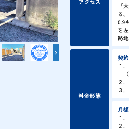
アクセス
「大
る。
0.
を左
路地
契約
１．
（初
２．
３．
料金形態
月額
１．
２．