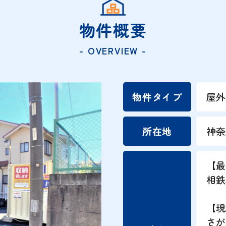
物件概要
- OVERVIEW -
物件タイプ
屋
所在地
神奈
【最
相鉄
【現
さが