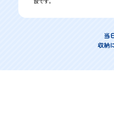
設です。
当
収納