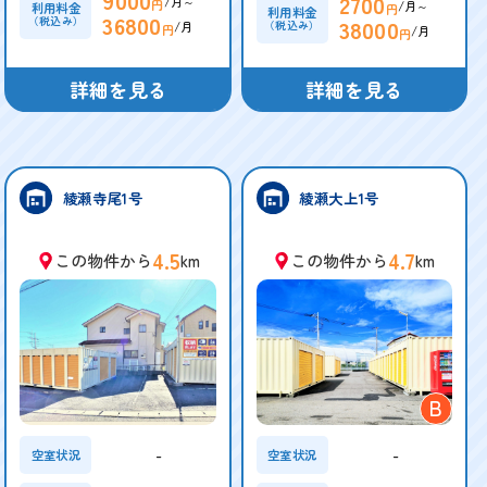
2700
/月～
円
/月～
利用料金
円
利用料金
36800
38000
（税込み）
（税込み）
/月
円
/月
円
詳細を見る
詳細を見る
綾瀬寺尾1号
綾瀬大上1号
4.5
4.7
この物件から
km
この物件から
km
B
-
-
空室状況
空室状況