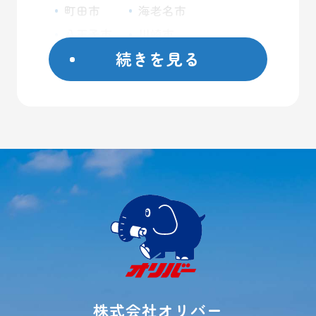
町田市
海老名市
八王子市
川崎市
続きを見る
座間市
藤沢市
日野市
屋外コンテナ
大和市
屋内トランクルーム
横浜市
バイクガレージ
厚木市
大型ガレージ
初めての方へ
ご契約方法
よくあるご質問
ご利用事例
レンタル収納
シミュレーター
株式会社オリバー