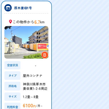
厚木妻田1号
6.7
この物件から
km
B
-
空室状況
屋外コンテナ
タイプ
神奈川県厚木市
所在地
妻田東1-2-8周辺
1.2畳～8畳
サイズ
6100
/月～
円
利用料金