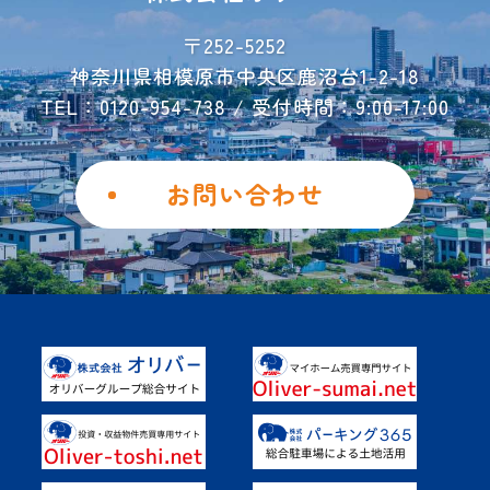
お荷物運搬サービス
会社概要
〒252-5252
神奈川県相模原市中央区鹿沼台1-2-18
お問い合わせ
TEL：0120-954-738 / 受付時間：9:00-17:00
ご解約フォーム
個人情報保護方針
お問い合わせ
勧誘方針
Instagram
Facebook
土地を活用したい
具体的なご活用事例
オーナー様の声
よくあるご質問