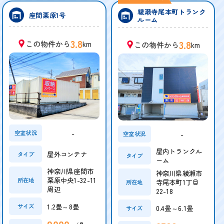
綾瀬寺尾本町トランク
座間栗原1号
ルーム
3.8
3.8
この物件から
km
この物件から
km
-
空室状況
-
空室状況
屋内トランクル
屋外コンテナ
タイプ
タイプ
ーム
神奈川県座間市
神奈川県綾瀬市
栗原中央1-32-11
所在地
寺尾本町1丁目
所在地
周辺
22-18
1.2畳～8畳
サイズ
0.4畳～6.1畳
サイズ
9000