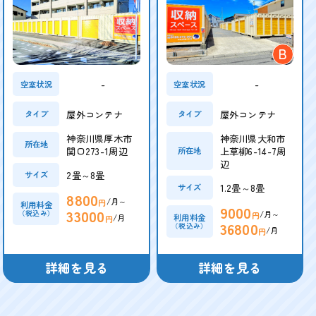
B
-
-
空室状況
空室状況
屋外コンテナ
屋外コンテナ
タイプ
タイプ
神奈川県厚木市
神奈川県大和市
所在地
関口273-1周辺
上草柳6-14-7周
所在地
辺
2畳～8畳
サイズ
1.2畳～8畳
サイズ
8800
/月～
円
利用料金
9000
33000
/月～
（税込み）
円
/月
利用料金
円
36800
（税込み）
/月
円
詳細を見る
詳細を見る