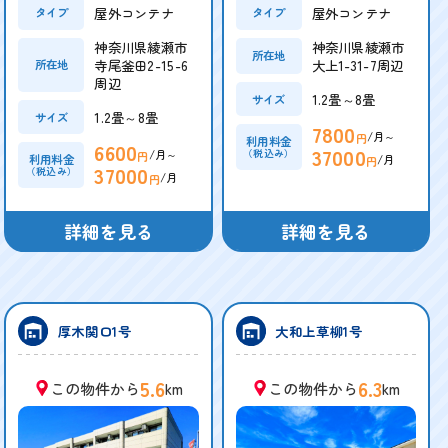
屋外コンテナ
屋外コンテナ
タイプ
タイプ
神奈川県綾瀬市
神奈川県綾瀬市
所在地
寺尾釜田2-15-6
大上1-31-7周辺
所在地
周辺
1.2畳～8畳
サイズ
1.2畳～8畳
サイズ
7800
/月～
円
利用料金
6600
37000
/月～
（税込み）
円
/月
利用料金
円
37000
（税込み）
/月
円
詳細を見る
詳細を見る
厚木関口1号
大和上草柳1号
5.6
6.3
この物件から
km
この物件から
km