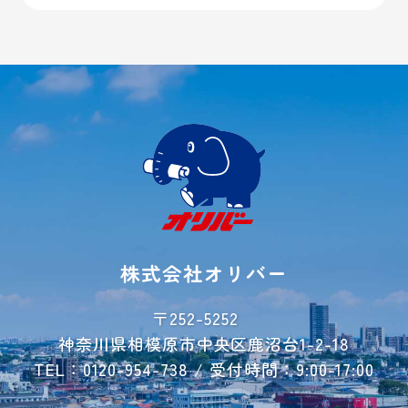
大和市
屋内トランクルーム
横浜市
バイクガレージ
厚木市
大型ガレージ
初めての方へ
ご契約方法
よくあるご質問
ご利用事例
レンタル収納
シミュレーター
株式会社オリバー
お荷物運搬サービス
会社概要
〒252-5252
神奈川県相模原市中央区鹿沼台1-2-18
お問い合わせ
TEL：0120-954-738 / 受付時間：9:00-17:00
ご解約フォーム