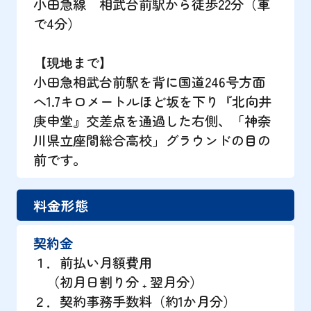
小田急線 相武台前駅から徒歩22分（車
で4分）
【現地まで】
小田急相武台前駅を背に国道246号方面
へ1.7キロメートルほど坂を下り『北向井
庚申堂』交差点を通過した右側、「神奈
川県立座間総合高校」グラウンドの目の
前です。
料金形態
契約金
１．前払い月額費用
（初月日割り分 ₊ 翌月分）
２．契約事務手数料（約1か月分）