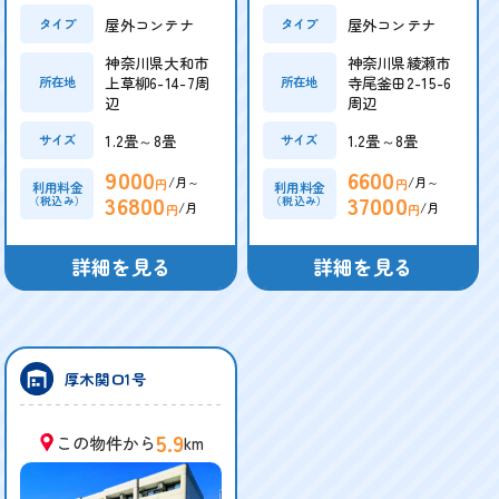
屋外コンテナ
屋外コンテナ
タイプ
タイプ
神奈川県大和市
神奈川県綾瀬市
上草柳6-14-7周
寺尾釜田2-15-6
所在地
所在地
辺
周辺
1.2畳～8畳
1.2畳～8畳
サイズ
サイズ
9000
6600
/月～
/月～
円
円
利用料金
利用料金
36800
37000
（税込み）
（税込み）
/月
/月
円
円
詳細を見る
詳細を見る
厚木関口1号
5.9
この物件から
km