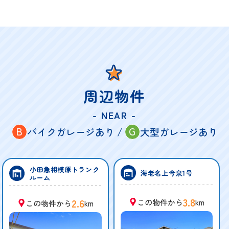
周辺物件
- NEAR -
B
G
バイクガレージあり /
大型ガレージあり
小田急相模原トランク
海老名上今泉1号
ルーム
3.8
2.6
この物件から
km
この物件から
km