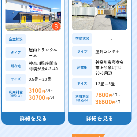
B
-
空室状況
-
空室状況
屋内トランクル
屋外コンテナ
タイプ
タイプ
ーム
神奈川県海老名
神奈川県座間市
所在地
市上今泉4丁目
所在地
相模が丘4-2-40
20-6周辺
0.5畳～3.3畳
サイズ
1.2畳～8畳
サイズ
3100
/月～
円
利用料金
7800
/月～
30700
円
（税込み）
利用料金
/月
円
36800
（税込み）
/月
円
詳細を見る
詳細を見る