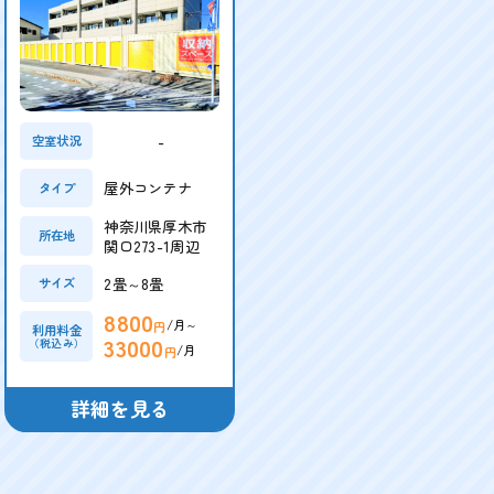
-
空室状況
屋外コンテナ
タイプ
神奈川県厚木市
所在地
関口273-1周辺
2畳～8畳
サイズ
8800
/月～
円
利用料金
33000
（税込み）
/月
円
詳細を見る