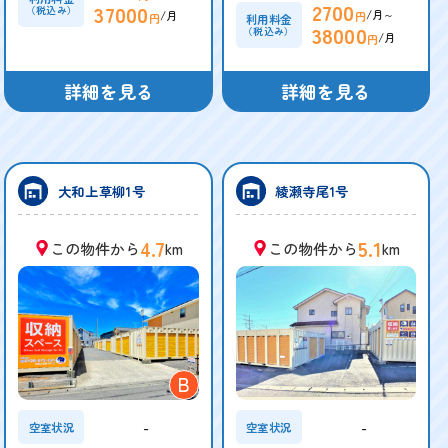
2700
37000
（税込み）
/月～
/月
円
円
利用料金
38000
（税込み）
/月
円
詳細を見る
詳細を見る
大和上草柳1号
綾瀬寺尾1号
4.7
5.1
この物件から
km
この物件から
km
B
-
-
空室状況
空室状況