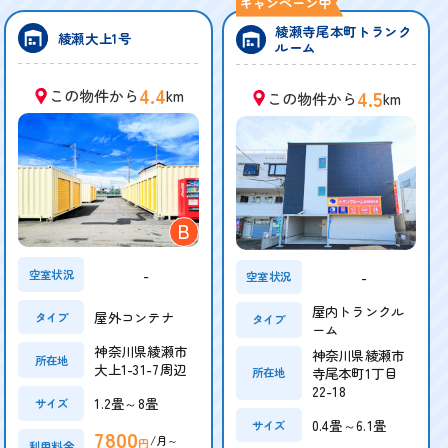
綾瀬寺尾本町トランク
綾瀬大上1号
ルーム
4.4
4.5
この物件から
km
この物件から
km
B
-
空室状況
-
空室状況
屋内トランクル
屋外コンテナ
タイプ
タイプ
ーム
神奈川県綾瀬市
神奈川県綾瀬市
所在地
大上1-31-7周辺
寺尾本町1丁目
所在地
22-18
1.2畳～8畳
サイズ
0.4畳～6.1畳
サイズ
7800
/月～
円
利用料金