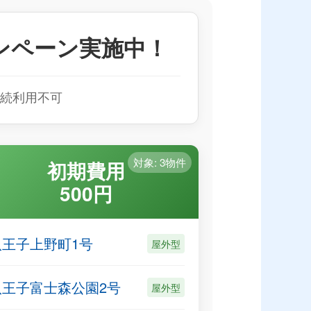
ャンペーン実施中！
続利用不可
対象: 3物件
初期費用
500円
八王子上野町1号
屋外型
八王子富士森公園2号
屋外型