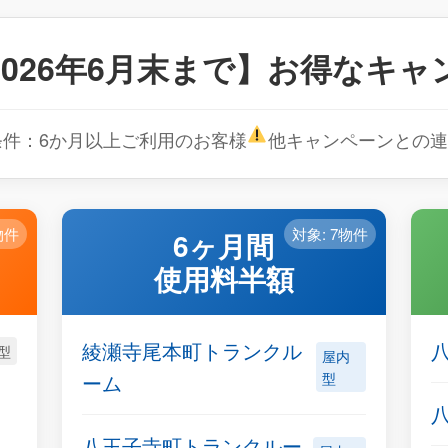
026年6月末まで】お得なキ
条件：6か月以上ご利用のお客様
他キャンペーンとの連
物件
対象: 7物件
6ヶ月間
使用料半額
綾瀬寺尾本町トランクル
型
屋内
ーム
型
八王子寺町トランクルー